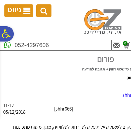
לתפריט
לתוכן
לתפריט
אתר
המרכזי
נגישות
ניווט
פ
0
052-4297606
סר
פורום
נג
> תגובה להודעה
 על שלטי רחוק
וק
shh
11:12
[shhr666]
05/12/2018
קים לשאול שאלות על שלטי רחוק לטלוויזיה, מזגן, מיטות מתכוננות